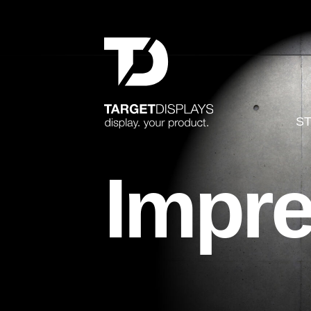
S
Impr