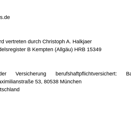
ys.de
vertreten durch Christoph A. Halkjaer
elsregister B Kempten (Allgäu) HRB 15349
ersicherung berufshaftpflichtversichert: Bay
aximilianstraße 53, 80538 München
utschland