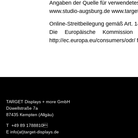
Angaben der Quelle für verwendetes 
www.studio-augsburg.de www.target
Online-Streitbeilegung gemäß Art.
Die Europäische Kommission s
http://ec.europa.eu/consumers/odr/ 
TARGET Displays + more GmbH
Düwellstraße 7a
87435 Kempten (Allgäu)
T +49 89 1788810
E info(at)target-displays.de