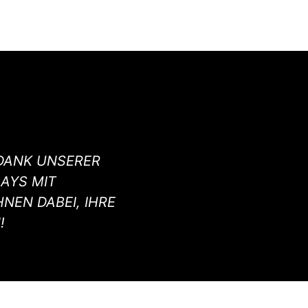
DANK UNSERER
S MIT I
EN DABEI, IHRE M
!