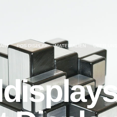
TART
POS DISPLAY
MATERIALIEN
ÜBER UN
ldisplay