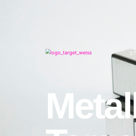
S
Metal