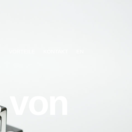
S
VORTEILE
KONTAKT
EN
s von