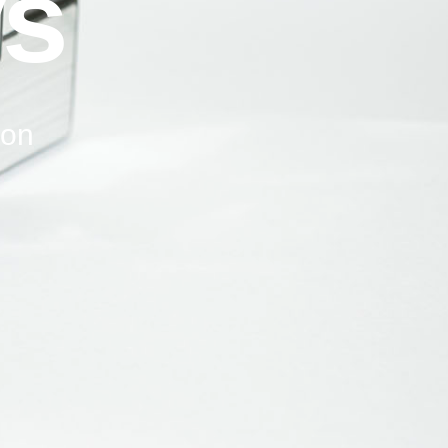
ys
ion